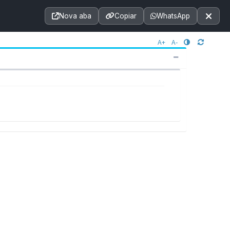
Acessibilidade
A+
A++
|
■
A□
A
Nova aba
Copiar
WhatsApp
Notícias
Seções
e-SIC