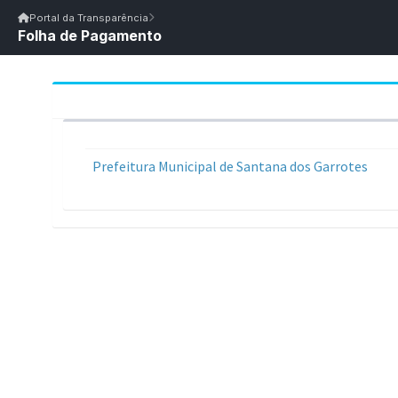
Início
|
Glossário
|
FAQ
|
Ouvidoria
|
Webmail
Portal da Transparência
Folha de Pagamento
Início
/
Portal da Transparência
Portal da Transparência
PM SANTANA DOS GARROTES/PB
Portal da Transpar
Prefeitura Municipal de Santana dos Garrotes