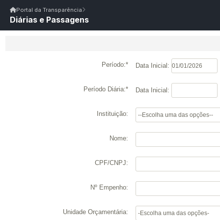
Início
|
Glossário
|
FAQ
|
Ouvidoria
|
Webmail
Portal da Transparência
Diárias e Passagens
Início
/
Portal da Transparência
Portal da Transparência
PM SANTANA DOS GARROTES/PB
Portal da Transpar
Prefeitura Municipal de Santana dos Garrotes