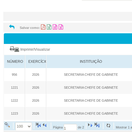
e-SIC
Ouvidoria
Receitas e Despesas
Veja para onde vai o dinheiro público e de on
Receitas Orçamentárias
Rec
Documentos de Pagamento
Res