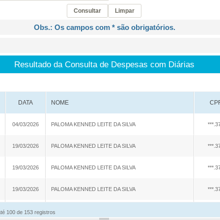
Carta de Serviços
Acessibilidade
Rada
de ele vem — impostos, transferências e gastos · Lei 12.527 (LAI) · L
eitas Extraorçamentárias
Despesas Orçamentárias
tos a Pagar
Dívida Ativa