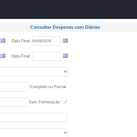
A
A●
A
Início
ência
Buscar