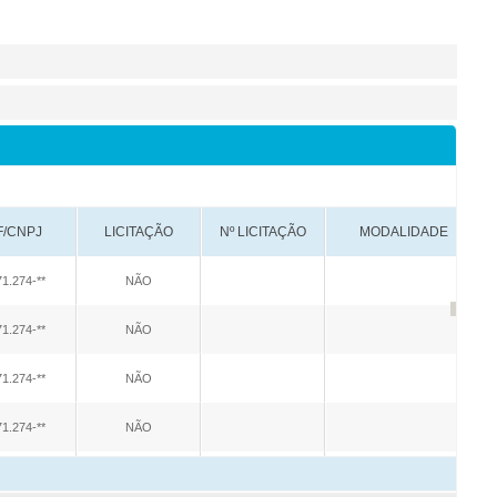
r da Transparência Pública
C 131/2009
Despesas Extraorçamentárias
Subvenções Sociais