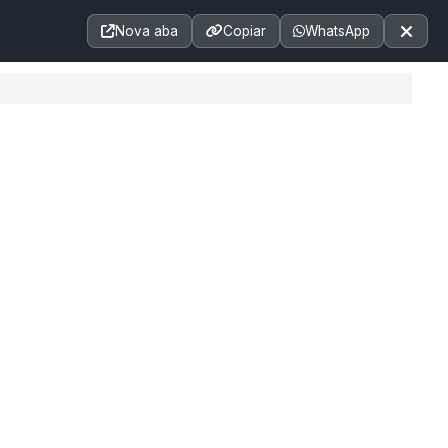
Acessibilidade
A+
A++
|
■
A□
A
Nova aba
Copiar
WhatsApp
Notícias
Seções
e-SIC