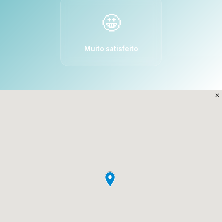
🤩
Muito satisfeito