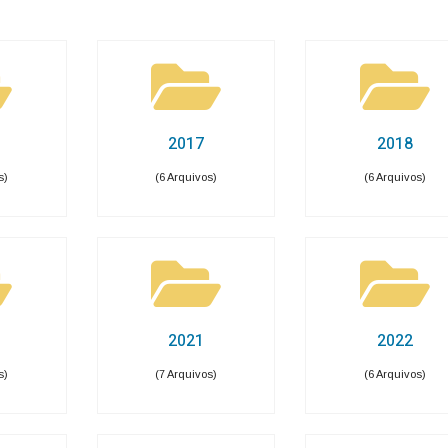
Carta de Serviços
Acessibilidade
Rada
de ele vem — impostos, transferências e gastos · Lei 12.527 (LAI) · L
eitas Extraorçamentárias
Despesas Orçamentárias
tos a Pagar
Dívida Ativa