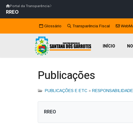
Início
|
Glossário
|
FAQ
|
Ouvidoria
|
Webmail
Portal da Transparência
RREO
Início
/
Portal da Transparência
Portal da Transparência
PM SANTANA DOS GARROTES/PB
Portal da Transpar
Prefeitura Municipal de Santana dos Garrotes