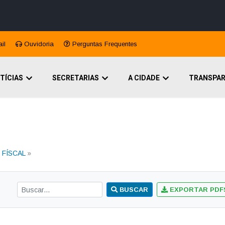
A
A●
A
Início
ência
Buscar