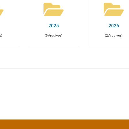
pesas COVID-19
Gastos com Publicidade
as
idores públicos · Lei 12.527 (LAI) · LC 101/2000
agiários
Terceirizados