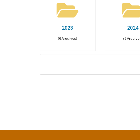
Receitas COVID-19
Des
Pessoal, Diárias e Emend
Salários, benefícios e viagens pagas aos serv
Folha de Pagamento
Est