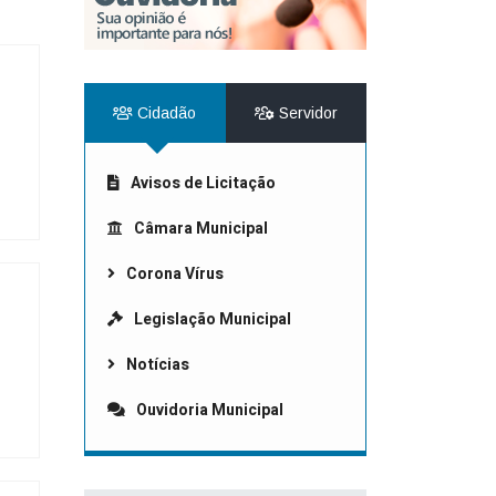
r da Transparência Pública
C 131/2009
Despesas Extraorçamentárias
Subvenções Sociais