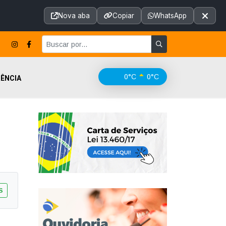
Acessibilidade
A+
A++
|
■
A□
A
Nova aba
Copiar
WhatsApp
Notícias
Seções
e-SIC