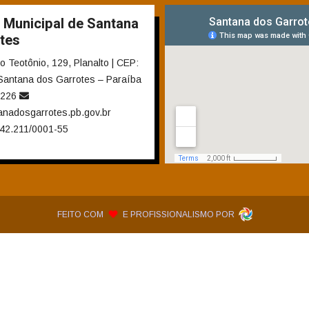
ela de Diárias
Emendas Parlamentares
Convênios
 saiba quem fornece produtos e serviços · Lei 14.133/2021 · Lei 12.5
s de Adesão - SRP
Plano de Contratações