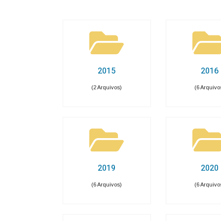
e-SIC
Ouvidoria
Receitas e Despesas
Veja para onde vai o dinheiro público e de on
Receitas Orçamentárias
Rec
Documentos de Pagamento
Res