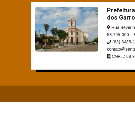
Diárias e Passagens
Tab
Licitações, Contratos e 
Compras, contratações e acordos realizados —
Licitações
Ata