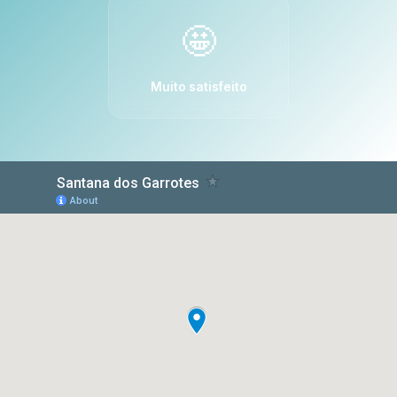
🤩
Muito satisfeito